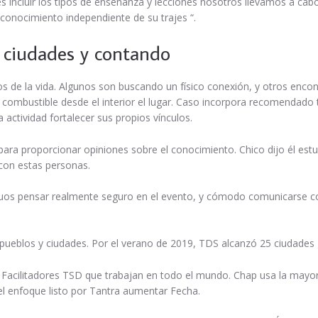
des incluir los tipos de enseñanza y lecciones nosotros llevamos a c
 conocimiento independiente de su trajes “.
 ciudades y contando
 de la vida. Algunos son buscando un físico conexión, y otros encon
r combustible desde el interior el lugar. Caso incorpora recomendado
actividad fortalecer sus propios vínculos.
para proporcionar opiniones sobre el conocimiento. Chico dijo él es
 con estas personas.
os pensar realmente seguro en el evento, y cómodo comunicarse con e
pueblos y ciudades. Por el verano de 2019, TDS alcanzó 25 ciudades
 Facilitadores TSD que trabajan en todo el mundo. Chap usa la mayor
el enfoque listo por Tantra aumentar Fecha.