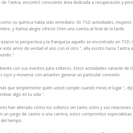
 de Tantra, encontró consciente área dedicada a recuperación y perso
así como su química había sido inmediato. En TSD actividades, mujer
mbre, y Karina alegre ofreció Oren una cuenta al final de la tarde.
brazaron la perspectiva y la franqueza aquello se encontrado en TSD.
 este amor de verdad el uno con el otro “, ella escrito hacia Tantra
mundo “.
ente con sus eventos para solteros. Estos actividades variarán de típ
os ojos y moverse con amantes generar un particular conexión.
 más que simplemente quién usted cumple cuando miras el lugar “, dij
biar algo en tu vida “.
ores han alterado cómo los solteros ver tanto solos y sus relacione
 un juego de casino o una carrera, estos compromiso especialistas a
 del tiempo.