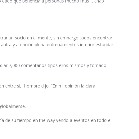
abo dado que beneficia a personas mucho más “, chap
trar un socio en el mente, sin embargo todos encontrar
 tantra y atención plena entrenamientos interior estándar
tudiar 7,000 comentarios tipos ellos mismos y tomado
ntre sí, “hombre dijo. “En mi opinión la clara
 globalmente.
ía de su tiempo en the way yendo a eventos en todo el