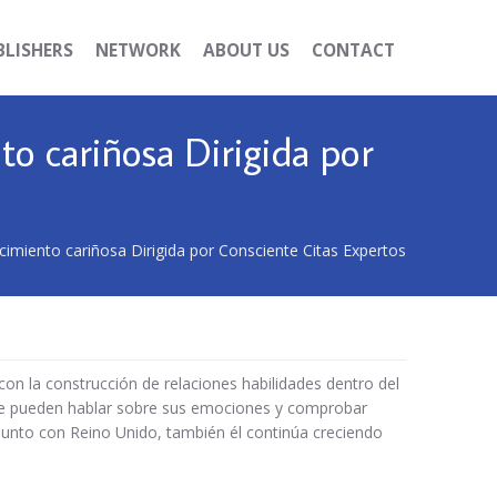
BLISHERS
NETWORK
ABOUT US
CONTACT
o cariñosa Dirigida por
miento cariñosa Dirigida por Consciente Citas Expertos
on la construcción de relaciones habilidades dentro del
onde pueden hablar sobre sus emociones y comprobar
junto con Reino Unido, también él continúa creciendo