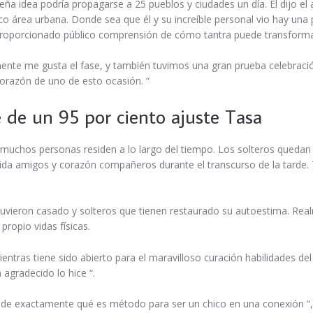
ña idea podría propagarse a 25 pueblos y ciudades un día. Él dijo el
ico área urbana. Donde sea que él y su increíble personal vio hay una
roporcionado público comprensión de cómo tantra puede transformar
nte me gusta el fase, y también tuvimos una gran prueba celebración e
corazón de uno de esto ocasión. “
 de un 95 por ciento ajuste Tasa
uchos personas residen a lo largo del tiempo. Los solteros quedan
 vida amigos y corazón compañeros durante el transcurso de la tard
obtuvieron casado y solteros que tienen restaurado su autoestima. R
ropio vidas físicas.
entras tiene sido abierto para el maravilloso curación habilidades del
agradecido lo hice “.
exactamente qué es método para ser un chico en una conexión “, dijo