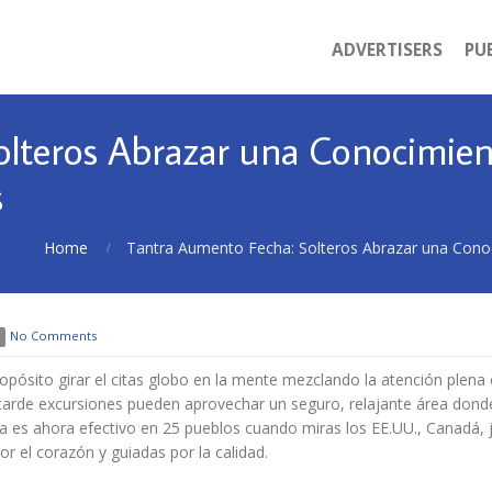
ADVERTISERS
PU
lteros Abrazar una Conocimient
s
Home
Tantra Aumento Fecha: Solteros Abrazar una Conoci
No Comments
pósito girar el citas globo en la mente mezclando la atención plena c
as tarde excursiones pueden aprovechar un seguro, relajante área d
 es ahora efectivo en 25 pueblos cuando miras los EE.UU., Canadá, 
 el corazón y guiadas por la calidad.