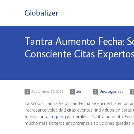
Globalizer
Tantra Aumento Fecha: So
Consciente Citas Experto
September 30, 2021
admin
Uncategorized
La Scoop: Tantra Velocidad Fecha se encuentra en un pro
interesante velocidad citas eventos. Individuos en est
fuerte
contacto parejas liberales
s. Tantra aumento Fecha
mucho más solteros encontrar sus soluciones guiadas por