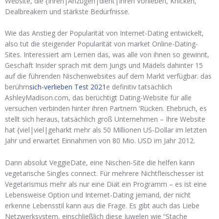
Website, die {Ihren|Anzügen|dient|Ihren Vorlieben, Knicken,
Dealbreakern und stärkste Bedürfnisse.
Wie das Anstieg der Popularität von Internet-Dating entwickelt,
also tut die steigender Popularität von market Online-Dating-
Sites. Interessiert am Lernen das, was alle von ihnen so gewinnt,
Geschäft Insider sprach mit dem Jungs und Mädels dahinter 15
auf die führenden Nischenwebsites auf dem Markt verfügbar. das
berühm
sich-verlieben Test 2021
e definitiv tatsächlich
AshleyMadison.com, das berüchtigt Dating-Website für alle
versuchen verbinden hinter ihren Partnern ‘Rücken. Ehebruch, es
stellt sich heraus, tatsächlich groß Unternehmen – Ihre Website
hat {viel|viel|geharkt mehr als 50 Millionen US-Dollar im letzten
Jahr und erwartet Einnahmen von 80 Mio. USD im Jahr 2012.
Dann absolut VeggieDate, eine Nischen-Site die helfen kann
vegetarische Singles connect. Für mehrere Nichtfleischesser ist
Vegetarismus mehr als nur eine Diät ein Programm – es ist eine
Lebensweise Option und Internet-Dating jemand, der nicht
erkenne Lebensstil kann aus die Frage. Es gibt auch das Liebe
Netzwerksystem, einschließlich diese Juwelen wie “Stache