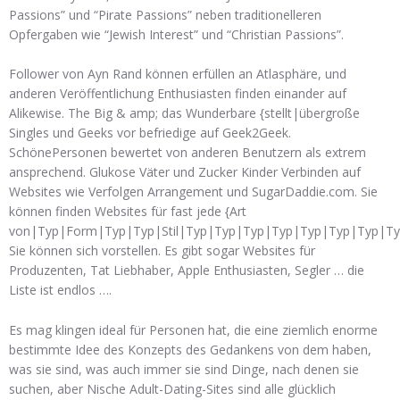
Passions” und “Pirate Passions” neben traditionelleren
Opfergaben wie “Jewish Interest” und “Christian Passions”.
Follower von Ayn Rand können erfüllen an Atlasphäre, und
anderen Veröffentlichung Enthusiasten finden einander auf
Alikewise. The Big & amp; das Wunderbare {stellt|übergroße
Singles und Geeks vor befriedige auf Geek2Geek.
SchönePersonen bewertet von anderen Benutzern als extrem
ansprechend. Glukose Väter und Zucker Kinder Verbinden auf
Websites wie Verfolgen Arrangement und SugarDaddie.com. Sie
können finden Websites für fast jede {Art
von|Typ|Form|Typ|Typ|Stil|Typ|Typ|Typ|Typ|Typ|Typ|Typ|T
Sie können sich vorstellen. Es gibt sogar Websites für
Produzenten, Tat Liebhaber, Apple Enthusiasten, Segler … die
Liste ist endlos ….
Es mag klingen ideal für Personen hat, die eine ziemlich enorme
bestimmte Idee des Konzepts des Gedankens von dem haben,
was sie sind, was auch immer sie sind Dinge, nach denen sie
suchen, aber Nische Adult-Dating-Sites sind alle glücklich